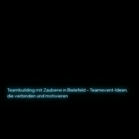
Du suchst nach einer kreativen Idee für
dein nächstes Firmenevent in Bielefeld?
Unsere Teambuilding-Events bieten dir
eine einzigartige Mischung aus Spaß und
Professionalität. Wir, von
twoMagic
,
schaffen bei unseren Teambuilding-
Spielen und Workshops eine Atmosphäre,
die das Team stärkt.
Teambuilding mit Zauberei in Bielefeld – Teamevent-Ideen,
die verbinden und motivieren
✔ Magie kombiniert mit Spaß
✔ Ideenreich, interaktiv & modern
✔ schaffen Zusammenarbeit
✔ Anpassbar an Zeitplan & Ziel
✔ Team-Energie