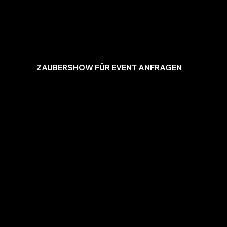
✔ Interaktiv statt „nur Zuschauen“
✔ Anpassbar an Gästezahl
✔ Passt allen Events
✔ Planbar, klare Abstimmung
ZAUBERSHOW FÜR EVENT ANFRAGEN