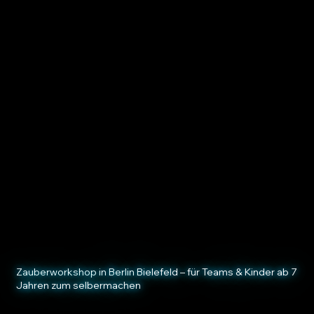
(KINDER)WORKSHOP
Unsere Zauberworkshops in Bielefeld
bringen Magie in Unternehmen ebenso wie
auf private Feiern. Ob Team-Event,
Firmenveranstaltung, Geburtstag oder
Kindergeburtstag – in unseren interaktiven
Workshops lernst du Zaubertricks, stärkst
Kreativität und sorgst für besondere
Erlebnisse
.
Zauberworkshop in Berlin Bielefeld – für Teams & Kinder ab 7
Jahren zum selbermachen
✔ Teilnehmer lernen Zaubertricks