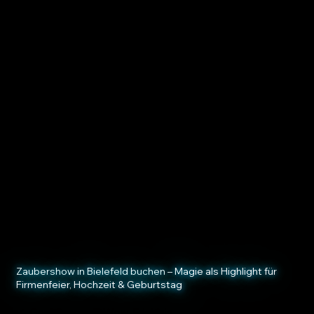
ZAUBERSHOW
Wir bringen Zauberei auf Firmenfeiern und
Business-Events ebenso wie auf private
Anlässe. Jede Veranstaltung wird zum
magischen
Erlebnis
– von Firmenevents
über Hochzeiten bis hin zu Geburtstagen
sorgen wir für Interaktive Zaubershows,
starke Effekte und echte Wow-Momente
in Bielefeld.
Zaubershow in Bielefeld buchen – Magie als Highlight für
Firmenfeier, Hochzeit & Geburtstag
✔ Gemeinsames Wow-Erlebnis