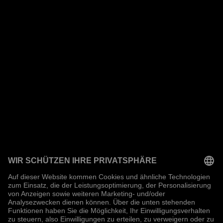
umgesetzt.
Regionale Buchung & Verfügbarkeit
twoMagic ist regional für Events buchbar, unter anderem
als Zauberer in Bielefeld, Hamburg, Hannover,
Braunschweig, Bremen, Leipzig, Magdeburg, Kassel,
Göttingen, Osnabrück, Oldenburg, Paderborn, Bielefeld,
Erfurt, Halle (Saale), Gifhorn, Salzgitter, Wolfsburg und
Halberstadt, jeweils inklusive Umgebung. Egal ob
Zauberer für eine Firmenfeier in Hannover, Tischzauberei
in Hamburg oder ein Kinderzauberer für einen
Geburtstag – jedes
Event
wird individuell geplant und
umgesetzt.
Zauberer buchen – individuell, professionell, unverbindlich
Einen Zauberer für ein Event in Bielefeld zu buchen
bedeutet, sich für Unterhaltung zu entscheiden, die
Menschen verbindet, formelle Situationen auflockert
und lange im Gedächtnis bleibt. Wer sich über
Zaubershows, Showformate und interaktive Magie für