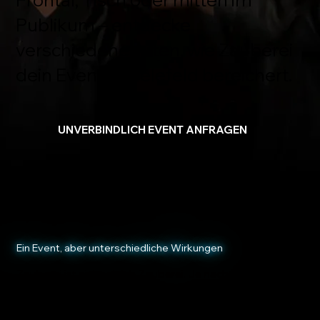
Publikum – entdecke
verschiedene Arten, wie Zauberei
dein Event in Bielefeld bereichert.
UNVERBINDLICH EVENT ANFRAGEN
Ein Event, aber unterschiedliche Wirkungen
Zauberei ist nicht gleich Zauberei. Je nach
Event
in
Bielefeld, Gästeanzahl und Ablauf können
unterschiedliche Showformate zum Einsatz kommen.
Von der klassischen frontalen Zaubershow über