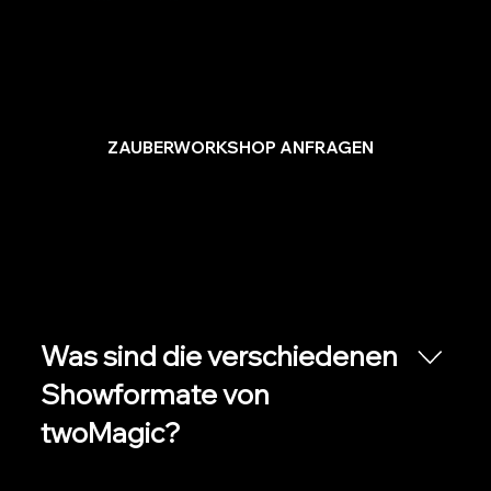
✔ Teamevent, Kindergeburtstag
✔ Altersgerecht, aktiv & kreativ
✔ Fördert Selbstvertrauen
✔ Erinnerung zum Mitnehmen
ZAUBERWORKSHOP ANFRAGEN
Was sind die verschiedenen
Showformate von
twoMagic?
twoMagic bietet unterschiedliche Showformate –