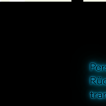
Per
Rüc
tra