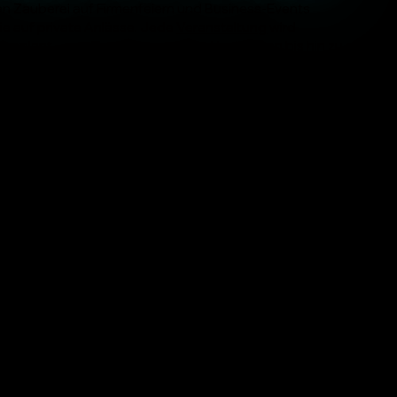
en Zauberei auf Firmenfeiern und Business-Events
e auf private Anlässe. Jede
Veranstaltung
wird
ll geplant – von Firmenevents über Hochzeiten bis hin zu
gen sorgen wir für interaktive Zaubershows, starke
und echte Wow-Momente.
 Anfrageformular kannst du deinen Wunschtermin
lich anfragen und erhältst eine persönliche Rückmeldung.