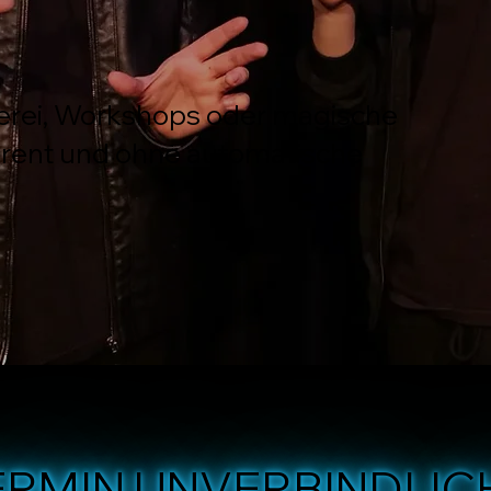
erei, Workshops oder magische
arent und ohne automatische
RMIN UNVERBINDLIC