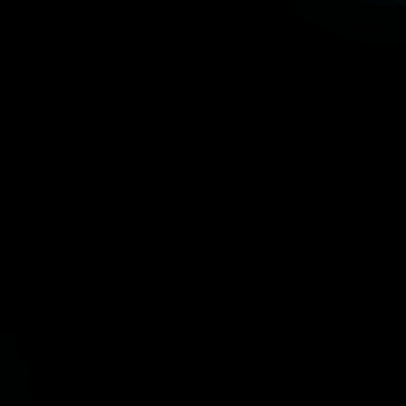
Wir bring
ebenso wi
individue
Geburtsta
Effekte 
Über das
unverbind