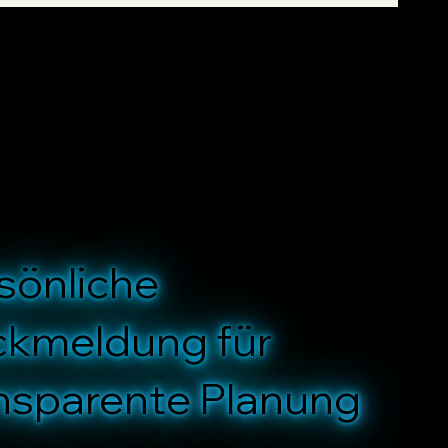
sönliche
kmeldung für
nsparente Planung