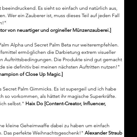
beeindruckend. Es sieht so einfach und natürlich aus, 
. Wer ein Zauberer ist, muss dieses Teil auf jeden Fall 
n!"
ator von neuartiger und orgineller Münzenzauberei.]
t Palm Alpha und Secret Palm Beta nur weiterempfehlen. 
fsmittel ermöglichen die Darbietung extrem visueller 
n Auftrittsbedingungen. Die Produkte sind gut gemacht 
de sie definitiv bei meinen nächsten Auftritten nutzen!" 
hampion of Close Up Magic.]
 Secret Palm Gimmicks. Es ist supergeil und ich habe 
ch so vorkommen, als hättet ihr magische Superkräfte. 
ch selbst." 
Haix Do [Content-Creator, Influencer, 
eine kleine Geheimwaffe dabei zu haben um einfach 
n. Das perfekte Weihnachtsgeschenk!" 
Alexander Straub 