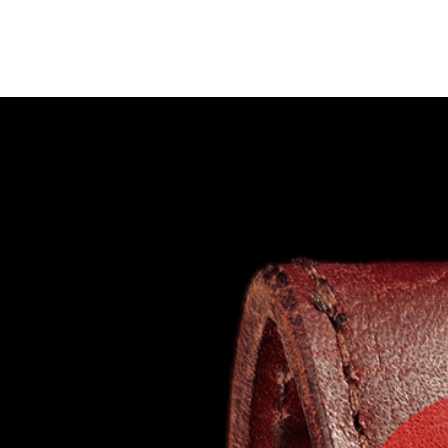
HOME
>
All Products
>
Secret Palm Beta by Professor