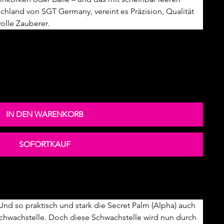
hland von SGT Germany, vereint es Präzision, Qualität 
volle Zauberer.
IN DEN WARENKORB
SOFORTKAUF
Und so praktisch und stark die Secret Palm (Alpha) auch 
Schwachstelle. Doch diese Schwachstelle wird nun durch 