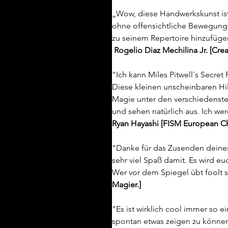
„Wow, diese Handwerkskunst ist 
ohne offensichtliche Bewegungen
zu seinem Repertoire hinzufüge
Rogelio Diaz Mechilina Jr. [Cre
"Ich kann Miles Pitwell´s Secre
Diese kleinen unscheinbaren Hil
Magie unter den verschiedenste
und sehen natürlich aus. Ich wer
Ryan Hayashi [FISM European C
"Danke für das Zusenden deines
sehr viel Spaß damit. Es wird eu
Wer vor dem Spiegel übt foolt si
Magier.]
"Es ist wirklich cool immer so 
spontan etwas zeigen zu könne