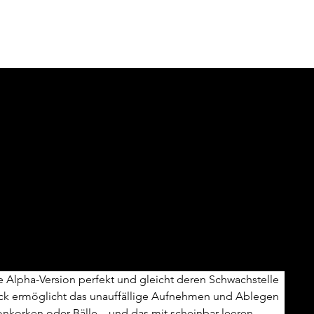
lm Beta by
 of Magic
e Alpha-Version perfekt und gleicht deren Schwachstelle 
ck ermöglicht das unauffällige Aufnehmen und Ablegen 
nkorken oder Bälle – und das mit scheinbar leeren 