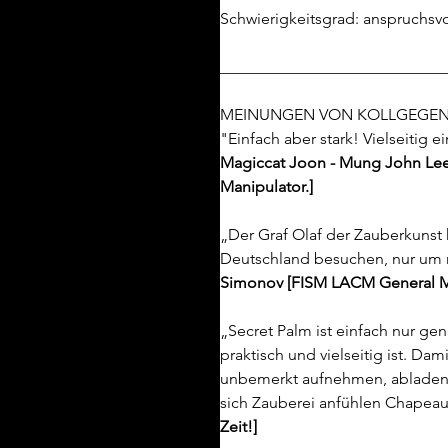
Schwierigkeitsgrad: anspruchsvo
____________________________
MEINUNGEN VON KOLLGEGEN
"Einfach aber stark! Vielseitig 
Magiccat Joon - Mung John Lee [
Manipulator.]
„Der Graf Olaf der Zauberkunst
Deutschland besuchen, nur um 
Simonov [FISM LACM General M
„Secret Palm ist einfach nur geni
praktisch und vielseitig ist. Da
unbemerkt aufnehmen, abladen
sich Zauberei anfühlen Chapeau
Zeit!]