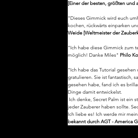
[Einer der besten, größten und 
"Dieses Gimmick wird euch umhau
kochen, rückwärts einparken und
Weide [Weltmeister der Zauberk
"Ich habe diese Gimmick zum te
möglich! Danke Miles" 
Philo Ko
"Ich habe das Tutorial gesehen
gratulieren. Sie ist fantastisch,
gesehen habe, fand ich es brill
Dinge damit entwickelst.
 Ich denke, Secret Palm ist ein stilvolles, elegantes und visuelles Zauberwerkzeug, das 
jeder Zauberer haben sollte. Sec
Ich liebe es! Ich werde mir mein
bekannt durch AGT - America Go