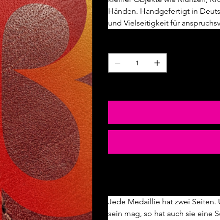
Händen. Handgefertigt in Deutsc
und Vielseitigkeit für anspruchs
Anzahl
Nur noch 4 verfügbar
Mehr Produktinfos
Jede Medaillie hat zwei Seiten. 
sein mag, so hat auch sie eine 