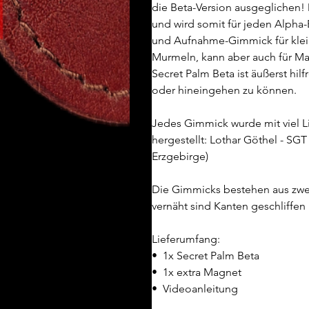
die Beta-Version ausgeglichen! 
und wird somit für jeden Alpha-
und Aufnahme-Gimmick für klei
Murmeln, kann aber auch für Ma
Secret Palm Beta ist äußerst hil
oder hineingehen zu können.
Jedes Gimmick wurde mit viel L
hergestellt: Lothar Göthel - SG
Erzgebirge)
Die Gimmicks bestehen aus zwei 
vernäht sind Kanten geschliffen
Lieferumfang:
•  1x Secret Palm Beta
•  1x extra Magnet
•  Videoanleitung