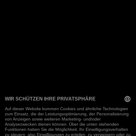
Ablauf eines Events einfügt und nachhaltig wirkt. Statt
standardisierter Programme erhältst du eine persönliche
Beratung und ein individuell abgestimmtes Konzept –
passend zu Anlass, Zielgruppe und
Rahmenbedingungen. Nutzte jetzt unseren
Preiskalkulator
.
Regionale Verfügbarkeit und persönliche Anfrage
twoMagic ist als Zauberer in Berlin, Hamburg, Hannover,
Braunschweig, Leipzig, Magdeburg, Stuttgart und
Umgebung buchbar. Auch für eine München-
Zaubershow oder regionale Firmenevents stehen wir auf
Anfrage
zur Verfügung.
Beratung, Planung und magische Konzepte
Egal ob Live-Zaubershow, Firmenevent, Hochzeit,
Geburtstag oder Kindergeburtstag – twoMagic steht für
durchdachte Konzepte, klare
Kommunikation
und
hochwertige Umsetzung. Statt pauschaler Angebote
erhältst du eine ehrliche Einschätzung, welches
Format