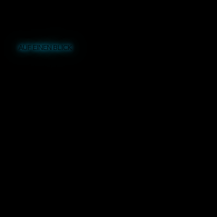
AUF EINEN BLICK
Magische Erlebnisse live auf Tour und individuell für Events
twoMagic steht für moderne
Zaubershows
und
interaktive Magie – live auf Tour oder individuell als
Zauberer für Events buchbar. Ob öffentliche
Zaubershow oder exklusiv gebuchte Event-
Unterhaltung: Wir verbinden Nähe zum Publikum, Humor
und starke Effekte zu Erlebnissen, die in Erinnerung
bleiben. Auf dieser Seite erhältst du einen Überblick über
unsere Live-Zaubershow auf Tour sowie über unsere
Showformate
für Firmenevents, Hochzeiten und
Geburtstage. Besuche auch unseren
Shop
um selbst
Zaubertricks zu lernen.
Live-Zaubershow erleben – twoMagic auf Tour