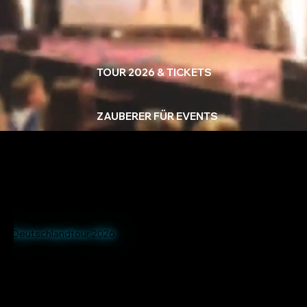
TOUR 2026 & TICKETS
ZAUBERER FÜR EVENTS
Deutschlandtour 2026
Mach dich bereit für einen Abend voller Magie! Erlebe eine
unvergessliche
Zaubershow
von twoMagic – den
preisgekrönten Magiern aus Braunschweig. Unsere
Zaubershow live auf Tour begeistert in Hamburg, Berlin,