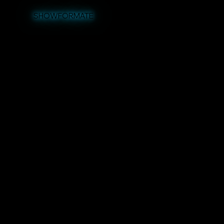
SHOWFORMATE
ZAUBERSHOW
Unsere Zaubershow begeistert bei Firmenevents,
Hochzeiten, Geburtstagen und
Kindergeburtstagen
gleichermaßen. Interaktive
Zaubershows, starke Effekte und echte Wow-
Momente machen jedes Event zu einem magischen
Erlebnis.
MEHR