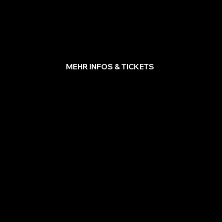
Hannover, Frankfurt, Köln, Stuttgart, Leipzig und
Magdeburg. Freue dich auf magische Unterhaltung, starke
Effekte, Humor und interaktive
Momente
, die dich mitten
ins Geschehen ziehen.
MEHR INFOS & TICKETS