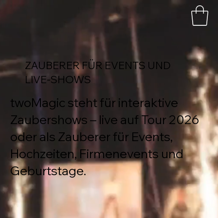
ZAUBERER FÜR EVENTS UND
LIVE-SHOWS
twoMagic steht für interaktive
Zaubershows – live auf Tour 2026
oder als Zauberer für Events,
Hochzeiten, Firmenevents und
Geburtstage.